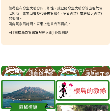
如櫻島有發生大噴發的可能性、或已經發生大噴發等出現危險
狀態時，氣象局會發布警戒等級4（準備避難）或等級5(避難)
的警訊。
請向氣象局詢問。官網上也會公布資訊。
※目前櫻島為等級3(限制入山)
[
外部
網站
]
[繁体語]火山と人と自然のつながり 6つのストーリー