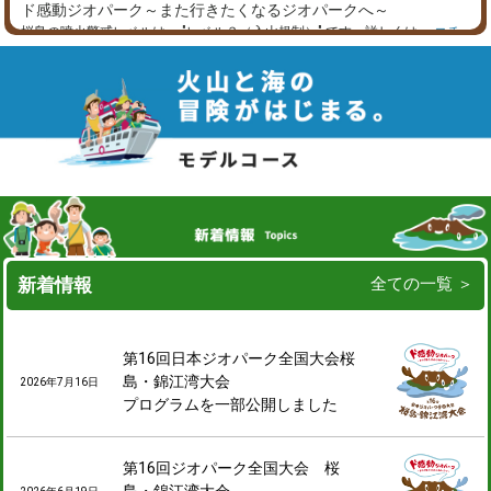
ド感動ジオパーク～また行きたくなるジオパークへ～
桜島の噴火警戒レベルは、
"レベル３（入山規制）"
です。詳しくは、
コチ
ラ
新しいPR動画を更新しました！詳しくは、
コチラ
桜島・錦江湾ジオパークは日本ジオパークとして再認定されました！
新着情報
全ての一覧 ＞
第16回日本ジオパーク全国大会桜
島・錦江湾大会
2026年7月16日
プログラムを一部公開しました
第16回ジオパーク全国大会 桜
島・錦江湾大会