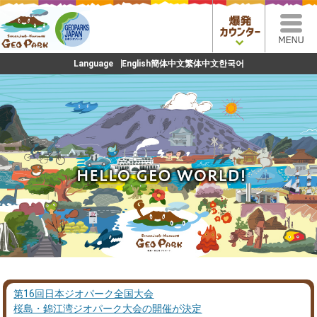
Language
English
簡体中文
繁体中文
한국어
第16回日本ジオパーク全国大会
桜島・錦江湾ジオパーク大会の開催が決定