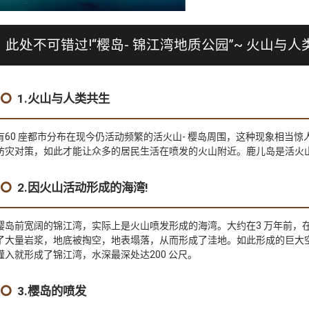
此处不可错过!“樱岛- 锦江湾地质公园”~ 火山与
1.火山与人类共生
有60 座都市分布在现今仍活动频繁的活火山- 樱岛周围，这种现象相当
防灾对策，如此才能让众多的居民生活在喷发的火山附近。鹿儿岛是活火
2.因火山活动形成的海湾!
樱岛前宽阔的锦江湾，实际上是火山喷发形成的海湾。大约在3 万年前，
了大量岩浆，地底被掏空，地表塌落，从而形成了洼地。如此形成的巨大
灌入就形成了锦江湾，水深最深处达200 公尺。
3.樱岛的喷发