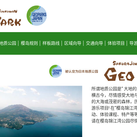
地质公园
樱岛规则
样板路线
区域向导
交通向导
体验项目
导
所谓地质公园是“ 大地
横古今，尽情感受大地
的大海或茂密的森林，
游乐项目! 在“樱岛锦
动、体验课程、特产等
请在樱岛锦江湾公园尽