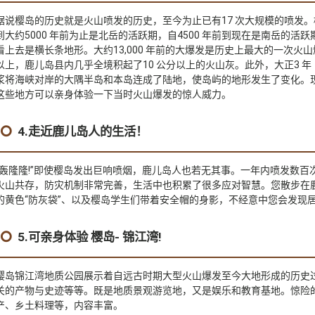
据说樱岛的历史就是火山喷发的历史，至今为止已有17 次大规模的喷发。
到大约5000 年前为止是北岳的活跃期，自4500 年前到现在是南岳的活
看上去是横长条地形。大约13,000 年前的大爆发是历史上最大的一次火
以上，鹿儿岛县内几乎全境积起了10 公分以上的火山灰。此外，大正3 年
浆将海峡对岸的大隅半岛和本岛连成了陆地，使岛屿的地形发生了变化。
这些地方可以亲身体验一下当时火山爆发的惊人威力。
4.走近鹿儿岛人的生活！
“轰隆隆!”即使樱岛发出巨响喷烟，鹿儿岛人也若无其事。一年内喷发数百
火山共存，防灾机制非常完善，生活中也积累了很多应对智慧。您散步在
的黄色“防灰袋”、以及樱岛学生们带着安全帽的身影，不经意中您会发现
5.可亲身体验 樱岛- 锦江湾!
樱岛锦江湾地质公园展示着自远古时期大型火山爆发至今大地形成的历史
关的产物与史迹等等。既是地质景观游览地，又是娱乐和教育基地。惊险
产、乡土料理等，内容丰富。