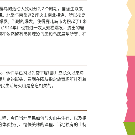
樱岛的活动大致可分为2 个时期。自诞生以来
跃期。北岳与南岳这2 座火山南北相连，所以樱岛
山爆发。当时的爆发，使得鹿儿岛市内积起了1 米
（1914年）也有过一次大规模爆发，流出的岩
现在依然留有黒神埋没鸟居和鸟居展望所等，在
次，他们早已习以为常了呢! 鹿儿岛长久以来与
鹿儿岛的街头，看到在降灰指定放置场所排列着
居民生活与火山是息息相关的。
过程、今日当地居民如何与火山共生存、以及相
的体验旅行、愉快美味的课程、当地独有的土特