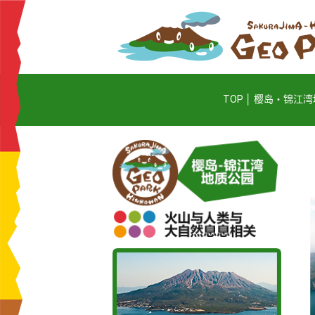
TOP
樱岛・锦江湾