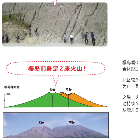
樱岛看
合体形
北岳较久
为止一
之后，
动持续
从鹿儿