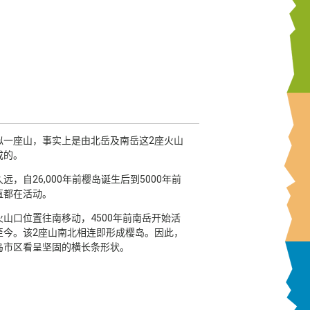
似一座山，事实上是由北岳及南岳这2座火山
成的。
远，自26,000年前樱岛诞生后到5000年前
直都在活动。
火山口位置往南移动，4500年前南岳开始活
至今。该2座山南北相连即形成樱岛。因此，
岛市区看呈坚固的横长条形状。