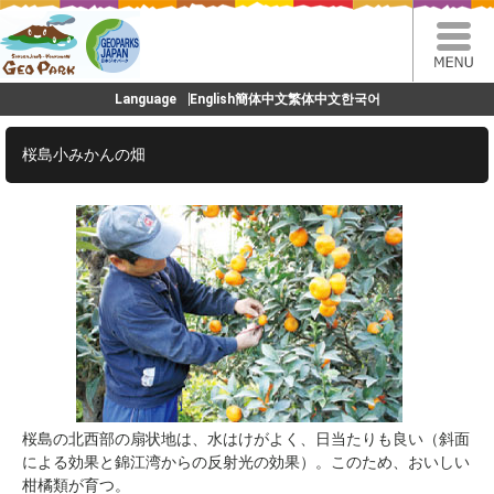
Language
English
簡体中文
繁体中文
한국어
桜島小みかんの畑
桜島の北西部の扇状地は、水はけがよく、日当たりも良い（斜面
による効果と錦江湾からの反射光の効果）。このため、おいしい
柑橘類が育つ。