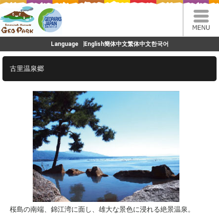
Language
English
簡体中文
繁体中文
한국어
古里温泉郷
桜島の南端、錦江湾に面し、雄大な景色に浸れる絶景温泉。