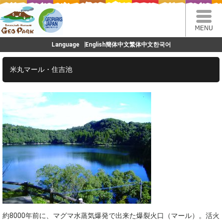
Language
English
簡体中文
繁体中文
한국어
米丸マール・住吉池
約8000年前に、マグマ水蒸気爆発で出来た爆裂火口（マール）。活火