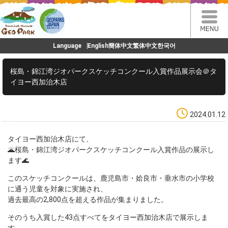
Language
English
簡体中文
繁体中文
한국어
桜島・錦江湾ジオパークスケッチコンクール入賞作品展示会＠タ
イヨー西加治木店
2024.01.12
タイヨー西加治木店にて、
🌋桜島・錦江湾ジオパークスケッチコンクール入賞作品の展示し
ます🌊
このスケッチコンクールは、鹿児島市・姶良市・垂水市の小学校
に通う児童を対象に実施され、
過去最高の2,800点を超える作品が集まりました。
そのうち入賞した43点すべてをタイヨー西加治木店で展示しま