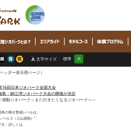
標準
大
文字サイズ
ヘッダー表示用ページ）
第16回日本ジオパーク全国大会
桜島・錦江湾ジオパーク大会の開催が決定
ド感動ジオパーク～また行きたくなるジオパークへ～
桜島の噴火警戒レベルは、
"レベル３（入山規制）"
です。詳しくは、