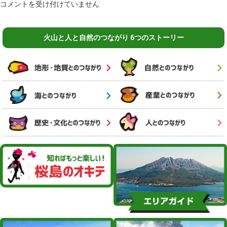
市
コメントを受け付けていません
は
電
軌
道
火山と人と自然のつながり 6つのストーリー
敷
緑
化
は