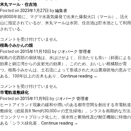
蔵
米丸マール・住吉池
ミ
Posted on
2023年1月27日
by
編集者
ュ
約8000年前に、マグマ水蒸気爆発で出来た爆裂火口（マール）。活火
ー
山に指定されているが、米丸マールは水田、住吉池は貯水池として利用
ジ
されている。
ア
米
コメントを受け付けていません
ム
丸
桜島小みかんの畑
（白
マ
Posted on
2015年11月10日
by
ジオパーク 管理者
金
ー
桜島の北西部の扇状地は、水はけがよく、日当たりも良い（斜面による
酒
ル・
効果と錦江湾からの反射光の効果）。このため、おいしい柑橘類が育
造
住
つ。桜島小みかんは、土石流によって形成された火山麓扇状地の恵みで
株
吉
ある。100年以上の古木もあり …
Continue reading
→
式
池
会
桜
コメントを受け付けていません
は
社）
島
市電軌道敷緑化
は
小
Posted on
2015年11月9日
by
ジオパーク 管理者
み
ヒートアイランド現象の緩和や潤いのある都市空間を創出する市電軌道
か
敷緑化（総延長8.9km約30,000㎡の芝生緑地）。シラスを画期的な方法
ん
でコンクリートブロック化した、保水性と断熱性及び耐圧機能に特徴の
の
ある「シラス緑化基 …
Continue reading
→
畑