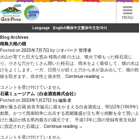
Language
English
簡体中文
繁体中文
한국어
Blog Archives
桜島大根の畑
Posted on
2025年7月7日
by
ジオパーク 管理者
火山が育てた巨大な恵み 桜島の畑 の土は、噴火で積もった軽石混じ
り。小さな穴がたくさん開いた軽石は、雨水をよく吸収して、畑の水は
けをよくします。一方、日照りが続くと穴から水が染み出して、畑の乾
燥を防ぎます。排水性と保水性 …
Continue reading
→
桜
コメントを受け付けていません
島
石蔵ミュージアム（白金酒造株式会社）
大
Posted on
2023年1月27日
by
編集者
根
麹が薫る石蔵 姶良市脇元に蔵をかまえる白金酒造は、明治2年(1869年)
の
創業。かつて西南戦争に出兵する西郷隆盛が立ち寄り焼酎を全て買い上
畑
げた逸話が残る県内最古の蔵元です。 平成13年に国の登録有形文化財
は
に指定された石蔵は …
Continue reading
→
石
コメントを受け付けていません